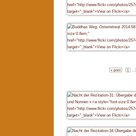
« prev
1
...