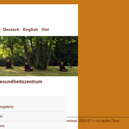
Deutsch
English
Viet
esundheitszentrum
ergalerie
io
eos