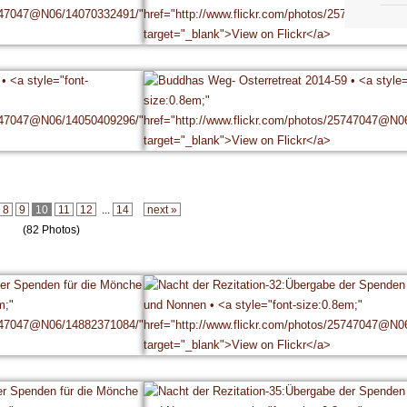
8
9
10
11
12
...
14
next »
(82 Photos)