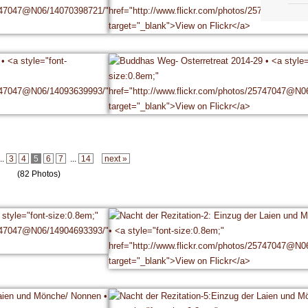
..
3
4
5
6
7
...
14
next »
(82 Photos)