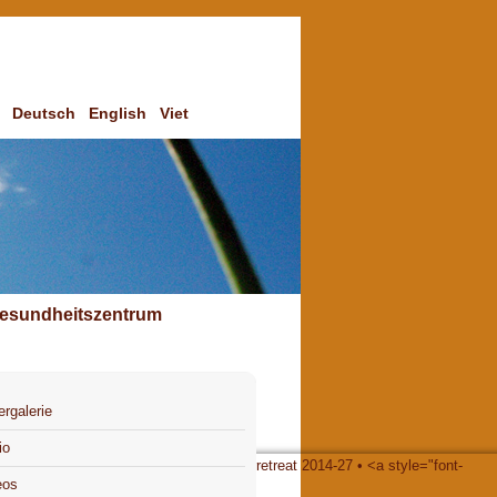
Deutsch
English
Viet
esundheitszentrum
ergalerie
io
eos