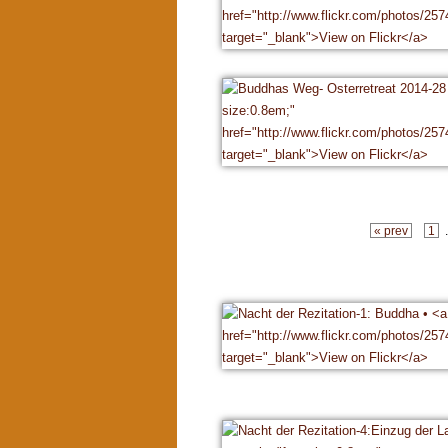
« prev
1
.