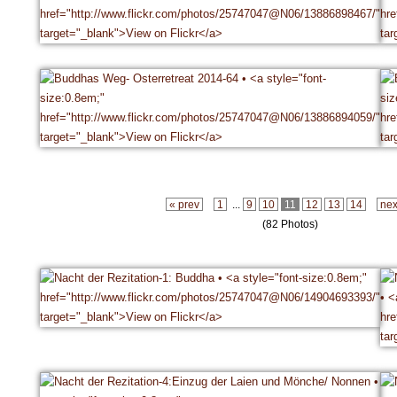
« prev
1
...
9
10
11
12
13
14
nex
(82 Photos)