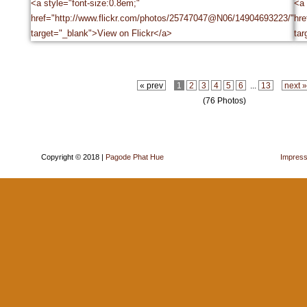
« prev
1
2
3
4
5
6
...
13
next 
(76 Photos)
Copyright © 2018 |
Pagode Phat Hue
Impres