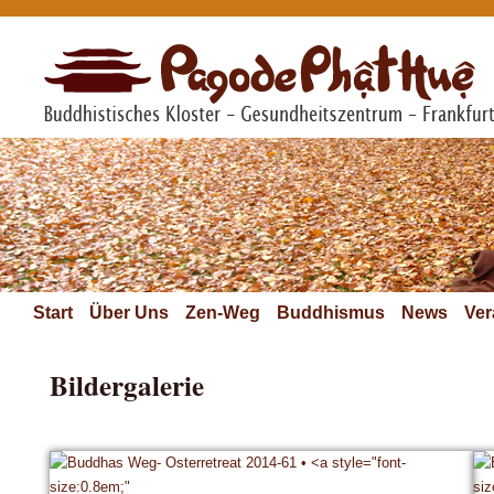
Start
Über Uns
Zen-Weg
Buddhismus
News
Ver
Bildergalerie