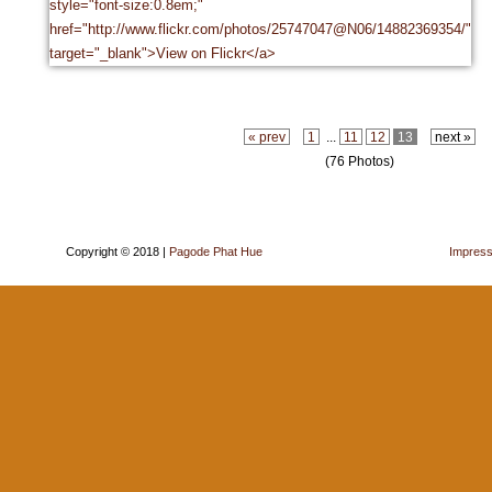
« prev
1
...
11
12
13
next »
(76 Photos)
Copyright © 2018 |
Pagode Phat Hue
Impres