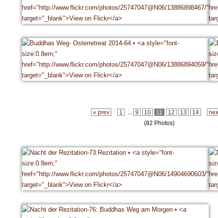
« prev
1
...
9
10
11
12
13
14
nex
(82 Photos)