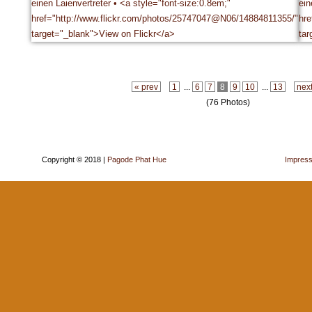
« prev
1
...
6
7
8
9
10
...
13
nex
(76 Photos)
Copyright © 2018 |
Pagode Phat Hue
Impres