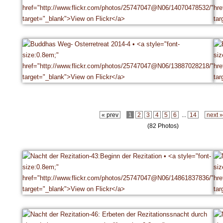
« prev
1
2
3
4
5
6
...
14
next 
(82 Photos)