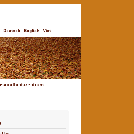
Deutsch
English
Viet
esundheitszentrum
t
r Uns