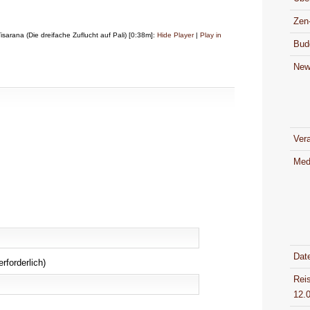
Zen
arana (Die dreifache Zuflucht auf Pali) [0:38m]:
Hide Player
|
Play in
Bud
New
Ver
Med
Dat
erforderlich)
Rei
12.