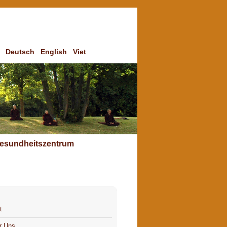
Deutsch
English
Viet
esundheitszentrum
t
r Uns