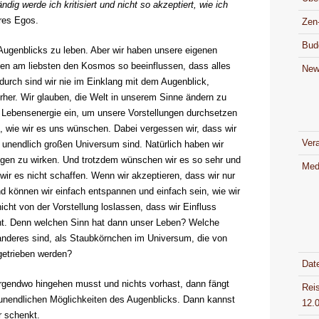
ig werde ich kritisiert und nicht so akzeptiert, wie ich
res Egos.
Zen
Bud
Augenblicks zu leben. Aber wir haben unsere eigenen
n am liebsten den Kosmos so beeinflussen, dass alles
New
durch sind wir nie im Einklang mit dem Augenblick,
rher. Wir glauben, die Welt in unserem Sinne ändern zu
r Lebensenergie ein, um unsere Vorstellungen durchsetzen
, wie wir es uns wünschen. Dabei vergessen wir, dass wir
Ver
 unendlich großen Universum sind. Natürlich haben wir
egen zu wirken. Und trotzdem wünschen wir es so sehr und
Med
s wir es nicht schaffen. Wenn wir akzeptieren, dass wir nur
 können wir einfach entspannen und einfach sein, wie wir
 nicht von der Vorstellung loslassen, dass wir Einfluss
ht. Denn welchen Sinn hat dann unser Leben? Welche
anderes sind, als Staubkörnchen im Universum, die von
getrieben werden?
Dat
rgendwo hingehen musst und nichts vorhast, dann fängt
Rei
 unendlichen Möglichkeiten des Augenblicks. Dann kannst
12.
r schenkt.