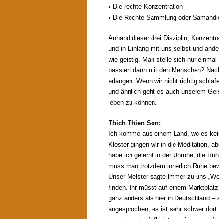
• Die rechte Konzentration
• Die Rechte Sammlung oder Samahdi/ 
Anhand dieser drei Disziplin, Konzentra
und in Einlang mit uns selbst und an
wie geistig. Man stelle sich nur einma
passiert dann mit den Menschen? Nacht
erlangen. Wenn wir nicht richtig schla
und ähnlich geht es auch unserem Geis
leben zu können.
Thich Thien Son:
Ich komme aus einem Land, wo es kein
Kloster gingen wir in die Meditation,
habe ich gelernt in der Unruhe, die Ru
muss man trotzdem innerlich Ruhe bewa
Unser Meister sagte immer zu uns „Wei
finden. Ihr müsst auf einem Marktplatz
ganz anders als hier in Deutschland – 
angesprochen, es ist sehr schwer dort