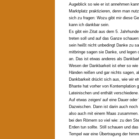
Augeblick so wie er ist annehmen kann
Marktplatz praktizieren, denn man nutz
sich zu fragen: Wozu gibt mir diese G
kann ich dankbar sein.
Es gibt ein Zitat aus dem 5. Jahrhund
treten soll und auf das Ganze schaue
sein heißt nicht unbedingt Danke zu s
mitbringe sagen sie Danke, und legen 
an. Das ist etwas anderes als Dankbark
Wesen der Dankbarkeit ist eher so wie
Händen reißen und gar nichts sagen, a
Dankbarkeit drückt sich aus, wie wir e
Bhante hat vorher von Kontemplation
Lateinischen und enthält verschiedene
Auf etwas zeigen/ auf eine Dauer oder
Dazwischen. Dann ist darin auch noc
also auch mit einem Maas zusammen. 
bei den Römern so viel wie: zu den S
Erden tun sollte. Still schauen und d
Tempel war eine Übertragung der himml