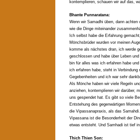
kontemplieren, schauen wir auf das, w
Bhante Punnaratana:
Wenn wir Samadhi üben, dann achten wi
wie die Dinge miteinander zusammenh
Ich selbst habe die Erfahrung gemacht,
Mönchsbrüder wurden vor meinen Augen
komme als nächstes dran, ich werde ge
geschlossen und habe über Leben und T
bin für alles was ich erfahren habe und
ich erfahren habe, steht in Verbindun
Gegebenheiten und ich war sehr dankbar
Als Mönche haben wir viele Regeln und
anziehen, kontemplieren wir darüber, mi
uns gespendet hat. Es gibt so viele B
Entstehung des gegenwärtigen Moments
die Vipassanapraxis, als das Samahdi.
Vipassana ist die Besonderheit der Di
etwas entsteht. Und Samhadi ist tief i
Thich Thien Son: