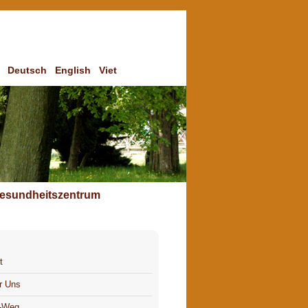
Deutsch
English
Viet
esundheitszentrum
t
r Uns
-Weg