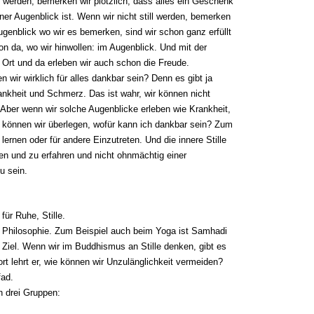
ll werden, bemerken wir plötzlich, dass alles ein Geschenk
ner Augenblick ist. Wenn wir nicht still werden, bemerken
ugenblick wo wir es bemerken, sind wir schon ganz erfüllt
n da, wo wir hinwollen: im Augenblick. Und mit der
 Ort und da erleben wir auch schon die Freude.
wir wirklich für alles dankbar sein? Denn es gibt ja
ankheit und Schmerz. Das ist wahr, wir können nicht
 Aber wenn wir solche Augenblicke erleben wie Krankheit,
 können wir überlegen, wofür kann ich dankbar sein? Zum
lernen oder für andere Einzutreten. Und die innere Stille
en und zu erfahren und nicht ohnmächtig einer
u sein.
für Ruhe, Stille.
n Philosophie. Zum Beispiel auch beim Yoga ist Samhadi
e Ziel. Wenn wir im Buddhismus an Stille denken, gibt es
rt lehrt er, wie können wir Unzulänglichkeit vermeiden?
fad.
n drei Gruppen: