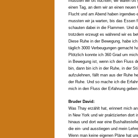
mussten wir oft flüchten, wir waren of
einen Tag, an dem wir an einen neuen
Flucht und am Abend haben irgendwo e
mussten wir ja warten, bis das Essen 
schauten dabei in die Flammen. Und d
trotzdem erzeugt es während wir es be
Diese Ruhe in der Bewegung, habe ich 
täglich 3000 Verbeugungen gemacht hab
Plötzlich konnte ich 360 Grad um mic
in Bewegung ist, wenn ich den Fluss d
bin, dann bin ich in der Ruhe, in der 
aufzulehnen, fällt man aus der Ruhe he
der Ruhe. Und so mache ich die Erfahr
mich in den Fluss der Erfahrung geben 
Bruder David:
Was Thay erzählt hat, erinnert mich a
in New York und wir praktizierten dort i
hinaus und dort war eine Bushalteste
die ein- und ausstiegen und mein Lehrer
Wenn man keine eigenen Pläne hat und