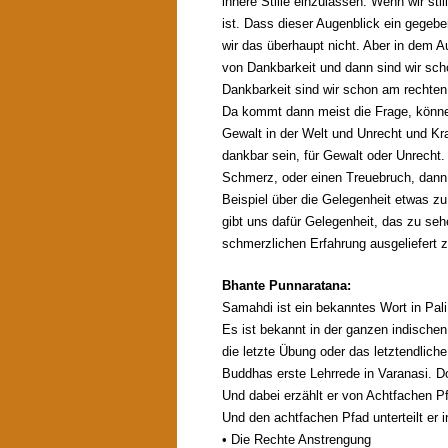
innere Stille einzulassen. Wenn wir sti
ist. Dass dieser Augenblick ein gegebe
wir das überhaupt nicht. Aber in dem A
von Dankbarkeit und dann sind wir scho
Dankbarkeit sind wir schon am rechten
Da kommt dann meist die Frage, können 
Gewalt in der Welt und Unrecht und Kr
dankbar sein, für Gewalt oder Unrecht.
Schmerz, oder einen Treuebruch, dann
Beispiel über die Gelegenheit etwas zu 
gibt uns dafür Gelegenheit, das zu seh
schmerzlichen Erfahrung ausgeliefert z
Bhante Punnaratana:
Samahdi ist ein bekanntes Wort in Pali 
Es ist bekannt in der ganzen indische
die letzte Übung oder das letztendlich
Buddhas erste Lehrrede in Varanasi. Do
Und dabei erzählt er von Achtfachen P
Und den achtfachen Pfad unterteilt er i
• Die Rechte Anstrengung