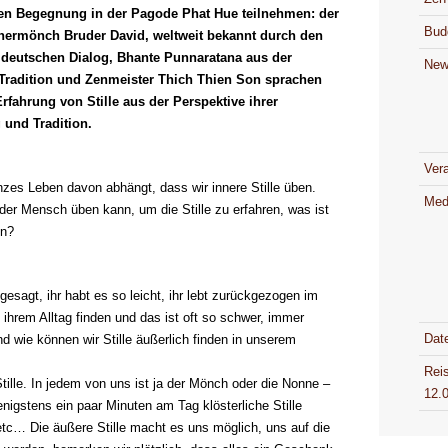
en Begegnung in der Pagode Phat Hue teilnehmen: der
Bud
nermönch Bruder David, weltweit bekannt durch den
h deutschen Dialog, Bhante Punnaratana aus der
New
Tradition und Zenmeister Thich Thien Son sprachen
Erfahrung von Stille aus der Perspektive ihrer
 und Tradition.
Ver
zes Leben davon abhängt, dass wir innere Stille üben.
Med
der Mensch üben kann, um die Stille zu erfahren, was ist
en?
esagt, ihr habt es so leicht, ihr lebt zurückgezogen im
n ihrem Alltag finden und das ist oft so schwer, immer
Dat
nd wie können wir Stille äußerlich finden in unserem
Rei
tille. In jedem von uns ist ja der Mönch oder die Nonne –
12.
igstens ein paar Minuten am Tag klösterliche Stille
etc… Die äußere Stille macht es uns möglich, uns auf die