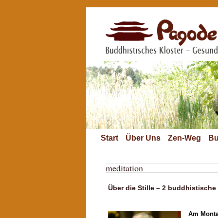
Start
Über Uns
Zen-Weg
Bu
meditation
Über die Stille – 2 buddhistisch
Am Montag