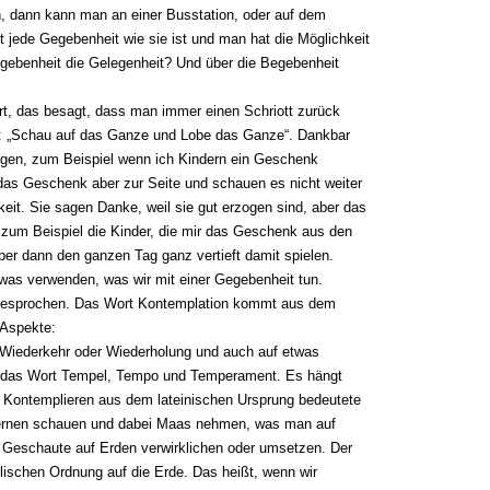
, dann kann man an einer Busstation, oder auf dem
t jede Gegebenheit wie sie ist und man hat die Möglichkeit
egebenheit die Gelegenheit? Und über die Begebenheit
ert, das besagt, dass man immer einen Schriott zurück
n: „Schau auf das Ganze und Lobe das Ganze“. Dankbar
agen, zum Beispiel wenn ich Kindern ein Geschenk
das Geschenk aber zur Seite und schauen es nicht weiter
eit. Sie sagen Danke, weil sie gut erzogen sind, aber das
 zum Beispiel die Kinder, die mir das Geschenk aus den
ber dann den ganzen Tag ganz vertieft damit spielen.
twas verwenden, was wir mit einer Gegebenheit tun.
 gesprochen. Das Wort Kontemplation kommt aus dem
 Aspekte:
 Wiederkehr oder Wiederholung und auch auf etwas
h das Wort Tempel, Tempo und Temperament. Es hängt
Kontemplieren aus dem lateinischen Ursprung bedeutete
ternen schauen und dabei Maas nehmen, was man auf
as Geschaute auf Erden verwirklichen oder umsetzen. Der
ischen Ordnung auf die Erde. Das heißt, wenn wir