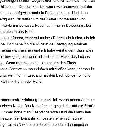
t gezwungen schnell wegzulaufen und ich erinnere mich, an
 Ort kamen. Den ganzen Tag waren wir unterwegs auf der
in Lager aufgebaut und ein Feuer gemacht. Und dann
fertig war. Wir saßen um das Feuer und warteten und
a wurde mir bewusst, Feuer ist immer in Bewegung aber
trachten in uns Ruhe.
auch erfahren, während meines Retreats in Indien, als ich
e. Dort habe ich die Ruhe in der Bewegung erfahren.
h herum wahrnehmen und ich habe verstanden, dass alles
er Bewegung bin, wenn ich mitten im Fluss des Lebens
Stille. Wenn man versucht, sich gegen den Fluss
raus. Aber wenn man einfach mit fließen kann, ist man in
ung, wenn ich in Einklang mit den Bedingungen bin und
kann, bin ich in der Ruhe.
n meine erste Erfahrung mit Zen. Ich war in einem Zentrum
n einem Keller. Das Kellerfenster ging direkt auf die Straße
lle. Immer hörte man Gesprächsfetzen und die Menschen
 sagte, hier könnt ihr am besten lernen still zu sein.
 genau weiß wie es sein sollte, sondern den gegeben